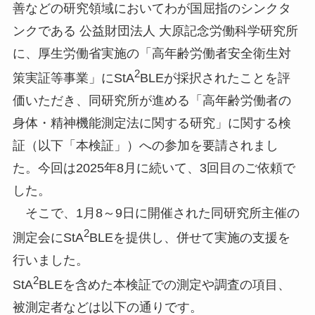
善などの研究領域においてわが国屈指のシンクタ
ンクである 公益財団法人 大原記念労働科学研究所
に、厚生労働省実施の「高年齢労働者安全衛生対
2
策実証等事業」にStA
BLEが採択されたことを評
価いただき、同研究所が進める「高年齢労働者の
身体・精神機能測定法に関する研究」に関する検
証（以下「本検証」）への参加を要請されまし
た。今回は2025年8月に続いて、3回目のご依頼で
した。
そこで、1月8～9日に開催された同研究所主催の
2
測定会にStA
BLEを提供し、併せて実施の支援を
行いました。
2
StA
BLEを含めた本検証での測定や調査の項目、
被測定者などは以下の通りです。