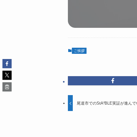
ご挨拶
尾道市でのStA²BLE実証が進ん