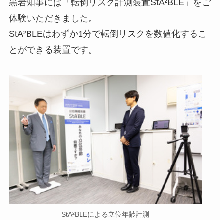
黒岩知事には「転倒リスク計測装置StA²BLE」をご
体験いただきました。
StA²BLEはわずか1分で転倒リスクを数値化するこ
とができる装置です。
StA²BLEによる立位年齢計測